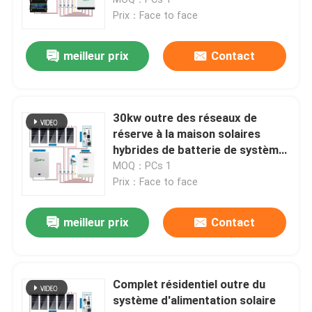
Prix：Face to face
Batterie au lithium de stockage de l'énergie
meilleur prix
Contact
48V lithium Ion Battery
30kw outre des réseaux de
Centrale électrique portative au lithium
réserve à la maison solaires
hybrides de batterie de système
d'alimentation de grille UN38.3
MOQ：PCs 1
Tous dans un ESS
Prix：Face to face
Accomplissez outre du système solaire de grille
meilleur prix
Contact
Batterie d'ion de sodium
Complet résidentiel outre du
système d'alimentation solaire
Kit hybride de système solaire