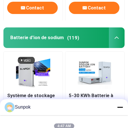
Contact
Contact
Batterie d'ion de sodium
(119)
Système de stockage
5-30 KWh Batterie à
de batterie à ions de
ions sodium de grande
sodium monté sur le
capacité 2 heures de
Sunpok
mur
recharge
meilleur prix
meilleur prix
4:47 AM