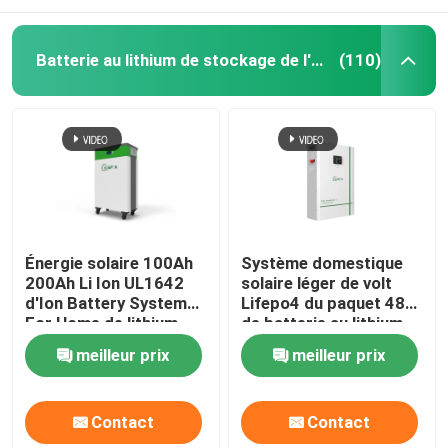
Batterie au lithium de stockage de l'énergie
(110)
Énergie solaire 100Ah
Système domestique
200Ah Li Ion UL1642
solaire léger de volt
d'Ion Battery System
Lifepo4 du paquet 48
For Home de lithium
de batterie au lithium
d'ODM
de stockage de
meilleur prix
meilleur prix
l'énergie
Contact
Contact