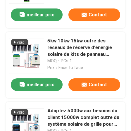
meilleur prix
Contact
À propos de nous
Visite de l'usine
5kw 10kw 15kw outre des
réseaux de réserve d'énergie
Contrôle qualité
solaire de kits de panneau
solaire de grille pour des
MOQ：PCs 1
maisons
Prix：Face to face
Contactez-nous
meilleur prix
Contact
Nouvelles
Les affaires
Adaptez 5000w aux besoins du
client 15000w complet outre du
système solaire de grille pour
Demander un devis
l'usage à la maison
MOQ：PCs 1