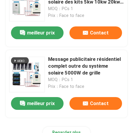
solaire des kits 5kw 10kw 20kw
Laisser un message
de grille
MOQ：PCs 1
Nous vous rappellerons bientôt!
outre de l'inverseur de grille
Prix：Face to face
meilleur prix
Contact
Batterie au lithium profonde de cycle
batterie du gel 12V
Message publicitaire résidentiel
complet outre du système
Panneaux mono de picovolte
solaire 5000W de grille
MOQ：PCs 1
Prix：Face to face
meilleur prix
Contact
SOUMETTRE
Regardez plus