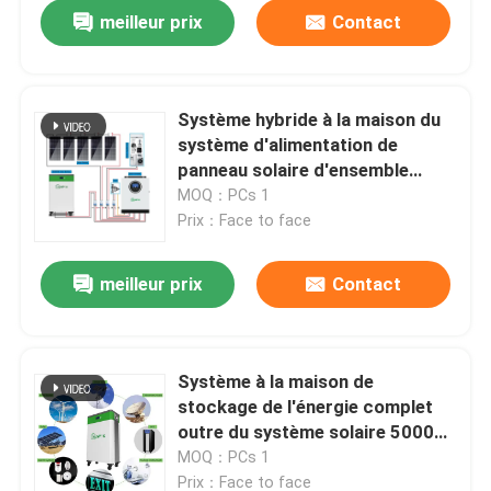
meilleur prix
Contact
Système hybride à la maison du
système d'alimentation de
panneau solaire d'ensemble
complet 8kw 10kw 15kw 20kw
MOQ：PCs 1
Prix：Face to face
meilleur prix
Contact
À la maison
Système à la maison de
stockage de l'énergie complet
Produits
outre du système solaire 5000w
5kwh de grille
MOQ：PCs 1
Vidéos
Prix：Face to face