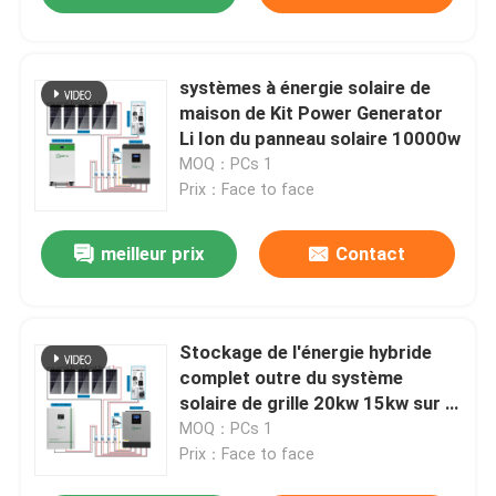
systèmes à énergie solaire de
maison de Kit Power Generator
Li Ion du panneau solaire 10000w
MOQ：PCs 1
Prix：Face to face
meilleur prix
Contact
Stockage de l'énergie hybride
complet outre du système
solaire de grille 20kw 15kw sur la
grille outre du système solaire
MOQ：PCs 1
de grille
Prix：Face to face