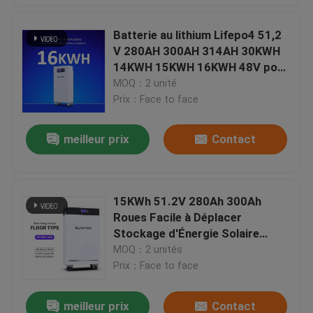
Batterie au lithium Lifepo4 51,2
V 280AH 300AH 314AH 30KWH
14KWH 15KWH 16KWH 48V pour
le stockage domestique
MOQ：2 unité
Prix：Face to face
meilleur prix
Contact
15KWh 51.2V 280Ah 300Ah
Roues Facile à Déplacer
Stockage d'Énergie Solaire
Domestique 15KWh 300Ah
MOQ：2 unités
Batteries Lithium-Ion LiFePO4
Prix：Face to face
meilleur prix
Contact