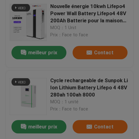
Nouvelle énergie 10kwh Lifepo4
Power Wall Battery Lifepo4 48V
200Ah Batterie pour la maison
pour le système d'énergie solaire
MOQ：1 Unit
Prix：Face to face
meilleur prix
Contact
Cycle rechargeable de Sunpok Li
Ion Lithium Battery Lifepo 4 48V
280ah 100ah 8000
MOQ：1 unité
Prix：Face to face
meilleur prix
Contact