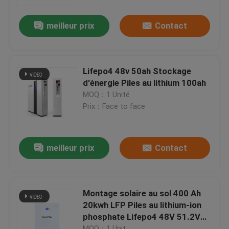
meilleur prix
Contact
À propos de nous
Visite de l'usine
Lifepo4 48v 50ah Stockage
d'énergie Piles au lithium 100ah
Contrôle qualité
MOQ：1 Unité
Prix：Face to face
Contactez-nous
meilleur prix
Contact
Nouvelles
Les affaires
Montage solaire au sol 400 Ah
20kwh LFP Piles au lithium-ion
phosphate Lifepo4 48V 51.2V
Demander un devis
400Ah Puissance de stockage
MOQ：1 Unit