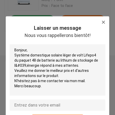
d'énergie à domicile
Prix：Face to face
Batterie au lithium de stockage de l'énergie
meilleur prix
Contact
Laisser un message
48V lithium Ion Battery
Nous vous rappellerons bientôt!
Regardez plus
Centrale électrique portative au lithium
Tous dans un ESS
Laisser un message
Nous vous rappellerons bientôt!
Accomplissez outre du système solaire de grille
Batterie d'ion de sodium
Kit hybride de système solaire