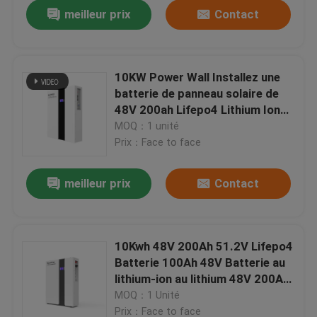
meilleur prix
Contact
10KW Power Wall Installez une
batterie de panneau solaire de
48V 200ah Lifepo4 Lithium Ion
Phosphate avec Bms 51.2V 48V
MOQ：1 unité
200ah
Prix：Face to face
meilleur prix
Contact
À la maison
10Kwh 48V 200Ah 51.2V Lifepo4
Batterie 100Ah 48V Batterie au
Produits
lithium-ion au lithium 48V 200Ah
Système de stockage d'énergie
MOQ：1 Unité
à domicile
Vidéos
Prix：Face to face