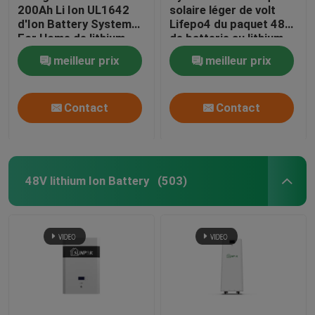
200Ah Li Ion UL1642
solaire léger de volt
d'Ion Battery System
Lifepo4 du paquet 48
For Home de lithium
de batterie au lithium
d'ODM
de stockage de
meilleur prix
meilleur prix
l'énergie
Contact
Contact
48V lithium Ion Battery
(503)