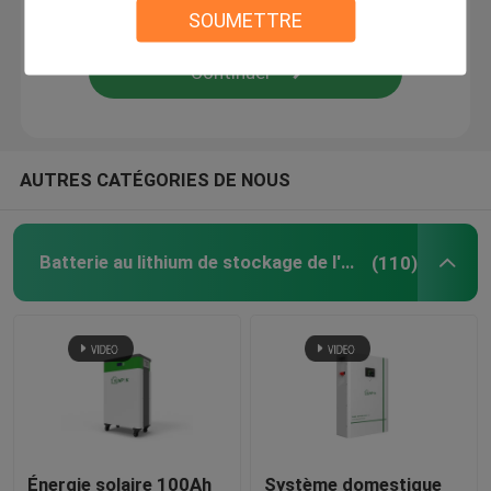
SOUMETTRE
outre de l'inverseur de grille
Batterie au lithium profonde de cycle
AUTRES CATÉGORIES DE NOUS
batterie du gel 12V
Panneaux mono de picovolte
Batterie au lithium de stockage de l'énergie
(110)
Énergie solaire 100Ah
Système domestique