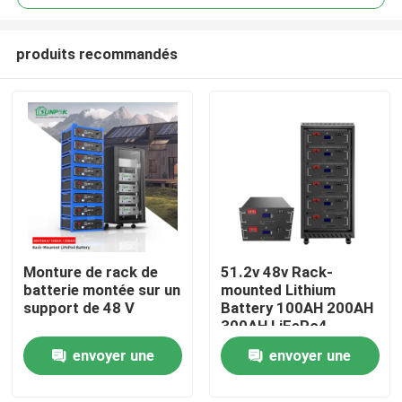
produits recommandés
Monture de rack de
51.2v 48v Rack-
À la maison
batterie montée sur un
mounted Lithium
support de 48 V
Battery 100AH 200AH
300AH LiFePo4
Produits
Battery Energy
envoyer une
envoyer une
Storage Lithium
Battery
demande
demande
Vidéos