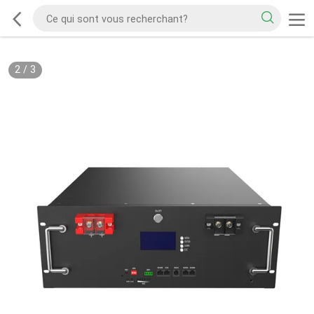
3
/
3