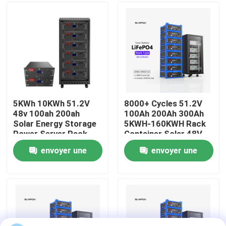
À propos de nous
Visite de l'usine
Contrôle qualité
5KWh 10KWh 51.2V
8000+ Cycles 51.2V
48v 100ah 200ah
100Ah 200Ah 300Ah
Solar Energy Storage
5KWH-160KWH Rack
Contactez-nous
Power Server Rack
Container Solar 48V
LiFePO4 Battery Pack
LiFePO4 Energy
envoyer une
envoyer une
for Home Energy
Storage Battery
Nouvelles
Storage
demande
demande
Les affaires
Demander un devis