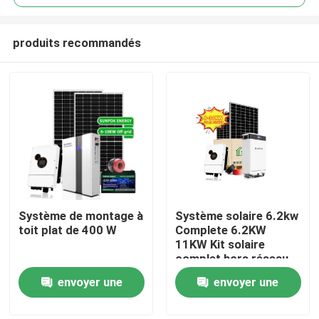
produits recommandés
Système de montage à
Système solaire 6.2kw
À la maison
toit plat de 400 W
Complete 6.2KW
11KW Kit solaire
complet hors réseau
Produits
Système de panneaux
envoyer une
envoyer une
solaires pour la
maison Système
demande
demande
Vidéos
d'énergie solaire