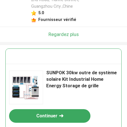
Guangzhou City ,Chine
5.0
Laisser un message
Fournisseur vérifié
Nous vous rappellerons bientôt!
Regardez plus
SUNPOK 30kw outre de système
solaire Kit Industrial Home
Energy Storage de grille
Continuer
SOUMETTRE