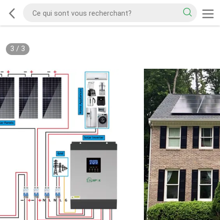
3
/
3