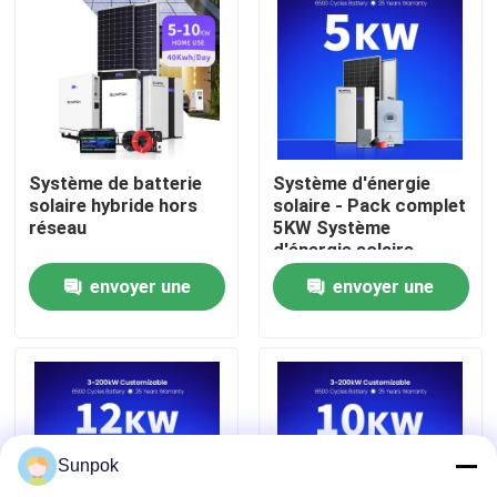
À propos de nous
Visite de l'usine
Système de batterie
Système d'énergie
Contrôle qualité
solaire hybride hors
solaire - Pack complet
réseau
5KW Système
d'énergie solaire
10KW Système
Contactez-nous
envoyer une
envoyer une
d'énergie solaire pour
la maison hors réseau
demande
demande
- Ensemble complet
Nouvelles
Les affaires
Sunpok
Demander un devis