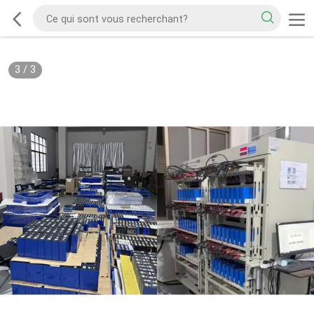
3
/
3