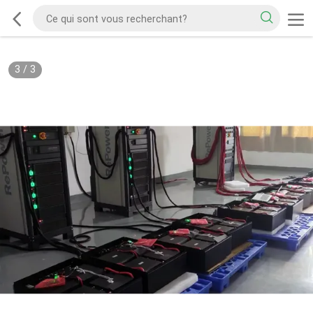
3
/
3