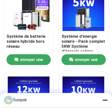
À propos de nous
Visite de l'usine
Système de batterie
Système d'énergie
solaire hybride hors
solaire - Pack complet
Contrôle qualité
réseau
5KW Système
d'énergie solaire
10KW Système
envoyer une
envoyer une
d'énergie solaire pour
Contactez-nous
la maison hors réseau
demande
demande
- Ensemble complet
Nouvelles
Les affaires
Sunpok
Demander un devis