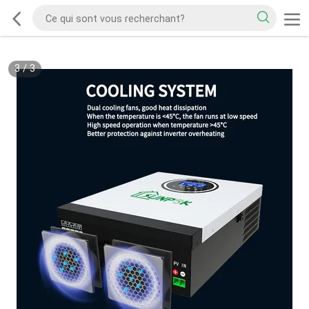
3
/
3