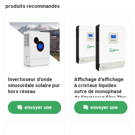
produits recommandés
Invertisseur d'onde
Affichage d'affichage
sinusoïdale solaire pur
à cristaux liquides
hors réseau
outre de monophasé
À la maison
de l'inverseur 5kw 3kw
230V de grille pour
envoyer une
envoyer une
l'énergie solaire
Produits
demande
demande
Vidéos