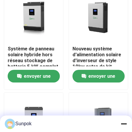
À propos de nous
Visite de l'usine
Système de panneau
Nouveau système
Contrôle qualité
solaire hybride hors
d'alimentation solaire
réseau stockage de
d'inverseur de style
batterie 5 kW complet
10kw outre de kit
pour la maison
complet de système
Contactez-nous
envoyer une
envoyer une
solaire de grille
demande
demande
Nouvelles
Les affaires
Sunpok
Demander un devis