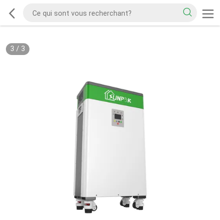
3
/
3