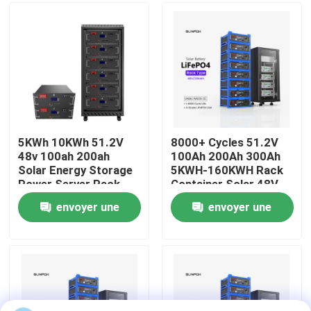
À propos de nous
Visite de l'usine
Contrôle qualité
5KWh 10KWh 51.2V
8000+ Cycles 51.2V
48v 100ah 200ah
100Ah 200Ah 300Ah
Solar Energy Storage
5KWH-160KWH Rack
Contactez-nous
Power Server Rack
Container Solar 48V
LiFePO4 Battery Pack
LiFePO4 Energy
envoyer une
envoyer une
for Home Energy
Storage Battery
Nouvelles
Storage
demande
demande
Les affaires
Demander un devis