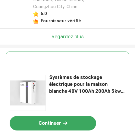
Guangzhou City ,Chine
5.0
Laisser un message
Fournisseur vérifié
Nous vous rappellerons bientôt!
Regardez plus
Systèmes de stockage
électrique pour la maison
blanche 48V 100Ah 200Ah 5kwh
10kwh 20kwh Banque de
batteries Li-ion
Continuer
SOUMETTRE