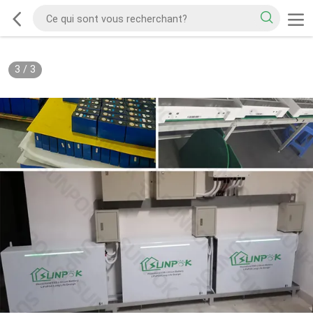
3
/
3