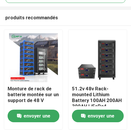
produits recommandés
Monture de rack de
51.2v 48v Rack-
À la maison
batterie montée sur un
mounted Lithium
support de 48 V
Battery 100AH 200AH
300AH LiFePo4
Produits
Battery Energy
envoyer une
envoyer une
Storage Lithium
Battery
demande
demande
Vidéos