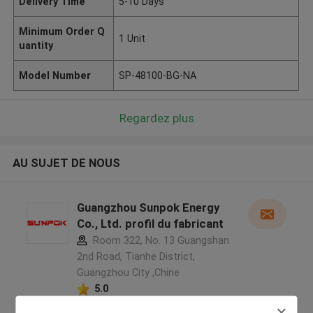
Delivery Time
5-10 Days
Minimum Order Q
1 Unit
uantity
Model Number
SP-48100-BG-NA
Regardez plus
AU SUJET DE NOUS
Guangzhou Sunpok Energy
Co., Ltd. profil du fabricant
Room 322, No. 13 Guangshan
2nd Road, Tianhe District,
Guangzhou City ,Chine
5.0
Fournisseur vérifié