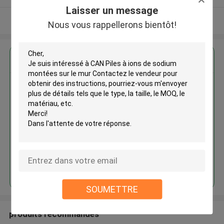
Laisser un message
Regardez plus
Nous vous rappellerons bientôt!
CAN Piles à ions de sodium
montées sur le mur Contactez le
vendeur pour obtenir des
instructions
MOQ： 1 Unit
Continuer
SOUMETTRE
produits recommandés