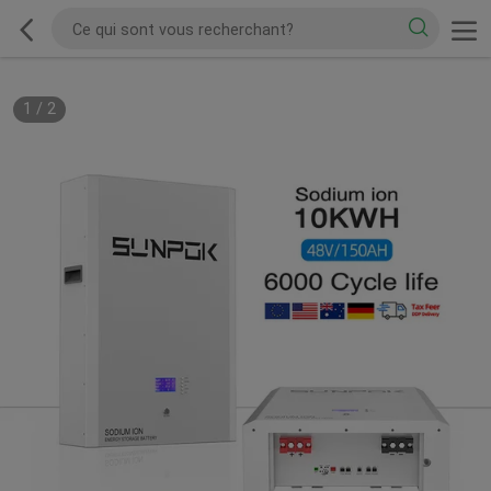
1
/
2