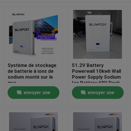
Système de stockage
51.2V Battery
de batterie à ions de
Powerwall 10kwh Wall
sodium monté sur le
Power Supply Sodium
mur
Ion Battery 48V Pack
10 kw Sodium Ion
À la maison
envoyer une
envoyer une
Battery 48V
demande
demande
Produits
Vidéos