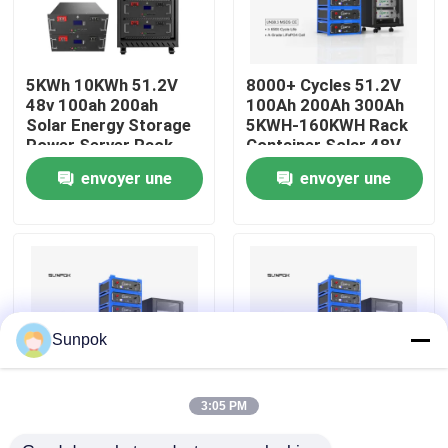
À propos de nous
5KWh 10KWh 51.2V
8000+ Cycles 51.2V
48v 100ah 200ah
100Ah 200Ah 300Ah
Visite de l'usine
Solar Energy Storage
5KWH-160KWH Rack
Power Server Rack
Container Solar 48V
LiFePO4 Battery Pack
LiFePO4 Energy
envoyer une
envoyer une
Contrôle qualité
for Home Energy
Storage Battery
Storage
demande
demande
Contactez-nous
Nouvelles
Sunpok
Les affaires
3:05 PM
Module de rack 51,2 V
Batterie lithium
Demander un devis