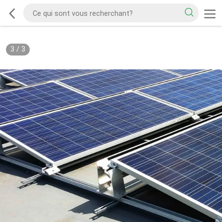
3
/
3