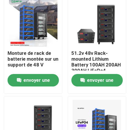
Monture de rack de
51.2v 48v Rack-
batterie montée sur un
mounted Lithium
support de 48 V
Battery 100AH 200AH
300AH LiFePo4
Battery Energy
envoyer une
envoyer une
Storage Lithium
Battery
À la maison
demande
demande
Produits
Vidéos