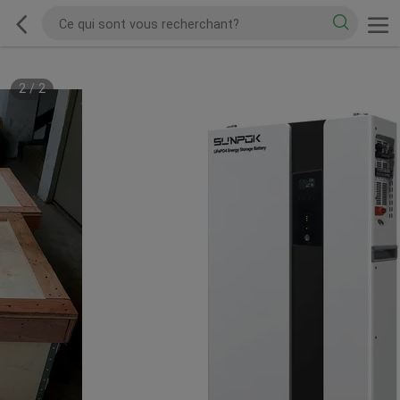
2
/
2