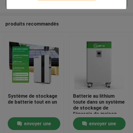
produits recommandés
À la maison
Système de stockage
Batterie au lithium
de batterie tout en un
toute dans un système
de stockage de
Produits
l'énergie de maison
d'ESS 100Ah 200Ah
envoyer une
envoyer une
Vidéos