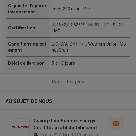
Capacité d'approv
jours 200+Unit+Per
isionnement
UL1642,IEC62619,UN38.3 , ROHS . CE-
Certification
EMC
Conditions de pai
L/C, D/A, D/P, T/T, Western Union, Mo
ement
neyGram
Délai de livraison
5 à 10 jours
Regardez plus
AU SUJET DE NOUS
Guangzhou Sunpok Energy
Co., Ltd. profil du fabricant
Room 322, No. 13 Guangshan