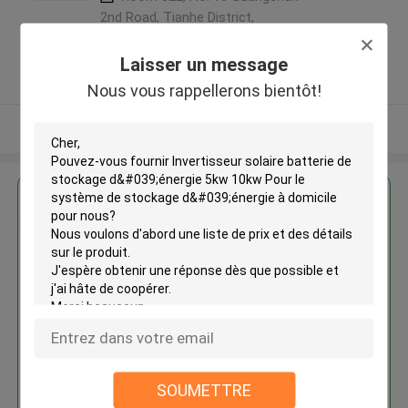
2nd Road, Tianhe District,
Guangzhou City ,Chine
5.0
Laisser un message
Fournisseur vérifié
Nous vous rappellerons bientôt!
Regardez plus
Invertisseur solaire batterie de
stockage d'énergie 5kw 10kw
Pour le système de stockage
d'énergie à domicile
SOUMETTRE
Continuer