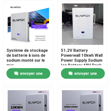
Système de stockage
51.2V Battery
de batterie à ions de
Powerwall 10kwh Wall
sodium monté sur le
Power Supply Sodium
mur
Ion Battery 48V Pack
10 kw Sodium Ion
envoyer une
envoyer une
Battery 48V
À la maison
demande
demande
Produits
Vidéos