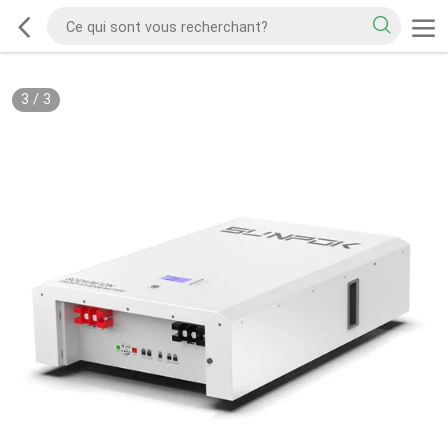
3
/
3