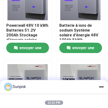
À propos de nous
Powerwall 48V 10 kWh
Batterie à ions de
Visite de l'usine
Batteries 51.2V
sodium Système
200Ah Stockage
solaire d'énergie 48V
d'énergie solaire
100Ah 5kWh
Contrôle qualité
domestique Batterie
Powerwall Batterie à
envoyer une
envoyer une
sodium-ion
sodium Stockage
d'énergie à domicile
demande
demande
Contactez-nous
Nouvelles
Sunpok
Les affaires
11:51 PM
Demander un devis