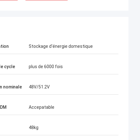
Thomas.
James Lambright est décédé.
ation
Stockage d'énergie domestique
. mon premier choix
Top service, première compagnie!
connexes
de cycle
plus de 6000 fois
n nominale
48V/51.2V
ODM
Accepatable
48kg