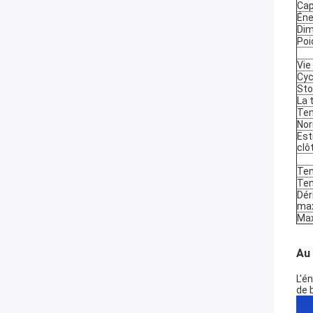
Cap
Éne
Dim
Poi
Vie
Cyc
Sto
La 
Tem
Nor
Est
clô
Ten
Ten
Dér
ma
Ma
Au 
L'é
de 