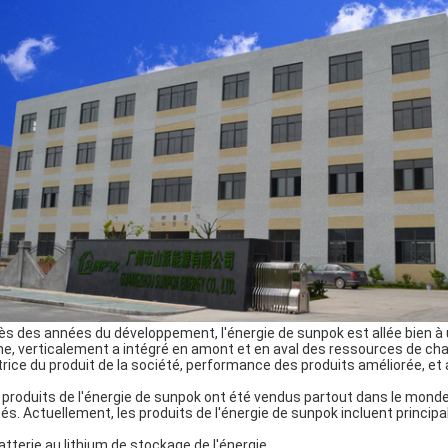
ès des années du développement, l'énergie de sunpok est allée bien à u
ne, verticalement a intégré en amont et en aval des ressources de cha
rice du produit de la société, performance des produits améliorée, et a g
 produits de l'énergie de sunpok ont été vendus partout dans le monde,
tés. Actuellement, les produits de l'énergie de sunpok incluent princip
atterie au lithium de stockage de
l'
énergie