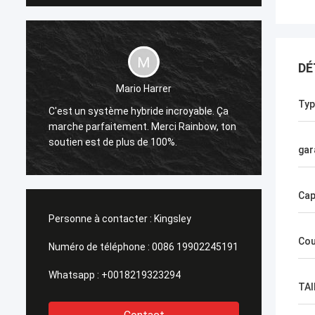
DÉ
Mario Harrer
Sunpok
Typ
C'est un système hybride incroyable. Ça
,
market
marche parfaitement. Merci Rainbow, ton
poli, e
soutien est de plus de 100%.
assist
gar
Cap
Personne à contacter :
Kingsley
Cou
Numéro de téléphone :
0086 19902245191
Whatsapp :
+0018219323294
TAI