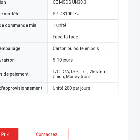
ion
CE MSDS UN38.3
e modèle
SP-48100-ZJ
 de commande min
1 unité
Face to face
'emballage
Carton ou boîte en bois
ivraison
5-10 jours
L/C, D/A, D/P, T/T, Western
s de paiement
Union, MoneyGram
 d'approvisionnement
Unité 200 par jours
 Prix
Contactez