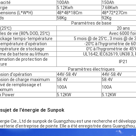
acité
100Ah
150Ah
rgie
5.12Kwh
7.68Kwh
ensions (L*W*H)
48*48*18Cm
48*72*27Cm
ds
58Kg
92Kg
Paramètres de base
 (25℃)
20 ans
les de vie (80% DOD, 25℃)
Avec 6000 foi
ckage temps-température
5 mois @ de 25℃ ; 3 mois @ de 
température d'opération
-20℃ à l'hygrométrie de
pérature de stockage
0℃ à l'hygrométrie de 
me de batterie au lithium
UL1642, IEC62619, UN38.3,
imation de protection de
IP21
ture
Paramètres électriques
sion d'opération
44V-58.4V
44V-58.4V
sion de charge maximum
58.4V
58.4V
ivé de remplissage et
100A
100A
ximum
x Power
5.12KW
5.12KW
sujet de l'énergie de Sunpok
nergie Cie., Ltd de sunpok de Guangzhou est une recherche et dévelop
batterie d'entreprise de pointe. Elle a été enregistrée dans Guangzhou