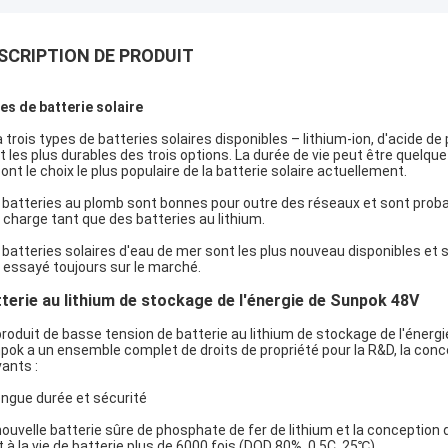
SCRIPTION DE PRODUIT
es de batterie solaire
y a trois types de batteries solaires disponibles – lithium-ion, d'acide d
t les plus durables des trois options. La durée de vie peut être quelque
sont le choix le plus populaire de la batterie solaire actuellement.
 batteries au plomb sont bonnes pour outre des réseaux et sont proba
r charge tant que des batteries au lithium.
 batteries solaires d'eau de mer sont les plus nouveau disponibles et
 essayé toujours sur le marché.
terie au lithium de stockage de l'énergie de Sunpok 48V
produit de basse tension de batterie au lithium de stockage de l'éne
pok a un ensemble complet de droits de propriété pour la R&D, la conce
vants :
longue durée et sécurité
nouvelle batterie sûre de phosphate de fer de lithium et la conception 
t à la vie de batterie plus de 6000 fois (DOD 80%, 0.5C, 25℃).