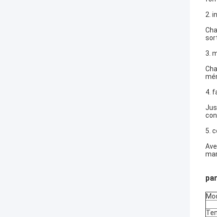
2. i
Cha
sor
3. 
Cha
mén
4. f
Jus
con
5. 
Ave
mar
par
Mod
Ten