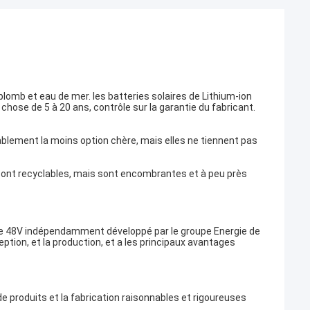
e plomb et eau de mer. les batteries solaires de Lithium-ion
 chose de 5 à 20 ans, contrôle sur la garantie du fabricant.
blement la moins option chère, mais elles ne tiennent pas
 sont recyclables, mais sont encombrantes et à peu près
rgie 48V indépendamment développé par le groupe Energie de
ption, et la production, et a les principaux avantages
de produits et la fabrication raisonnables et rigoureuses