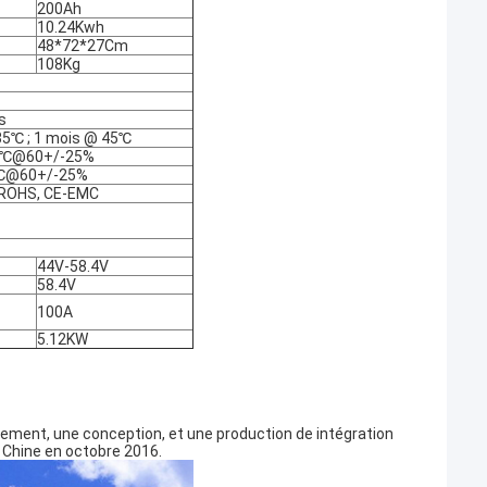
200Ah
10.24Kwh
48*72*27Cm
108Kg
s
35℃ ; 1 mois @ 45℃
 60℃@60+/-25%
45℃@60+/-25%
 ROHS, CE-EMC
44V-58.4V
58.4V
100A
5.12KW
pement, une conception, et une production de intégration
, Chine en octobre 2016.