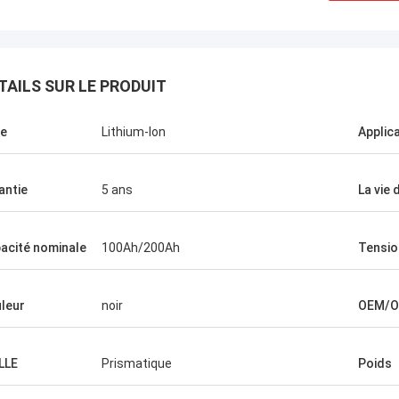
TAILS SUR LE PRODUIT
Stanley Ukaoha est mort.
Je suis Dain 
 est le meilleur spécialiste du
e
Lithium-Ion
Applic
ing que j'ai jamais rencontré, très
très utile et de soutien
t toujours prêt à fournir une
pour tous les produits 
ance à tout moment.
antie
5 ans
La vie 
acité nominale
100Ah/200Ah
Tensio
leur
noir
OEM/
LLE
Prismatique
Poids