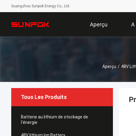
Guangzhou Sunpok Energy Co., Ltd.
Aperçu
A
Aperçu
/
48V Lit
Tous Les Produits
Pr
Batterie au lithium de stockage de
l'énergie
48V lithium Ion Battery