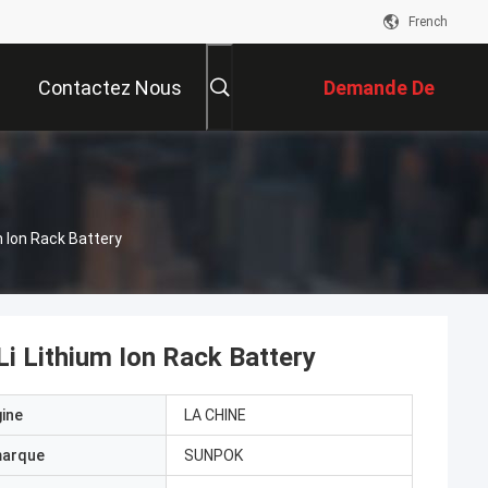
French
Contactez Nous
Demande De
Soumission
m Ion Rack Battery
i Lithium Ion Rack Battery
gine
LA CHINE
marque
SUNPOK