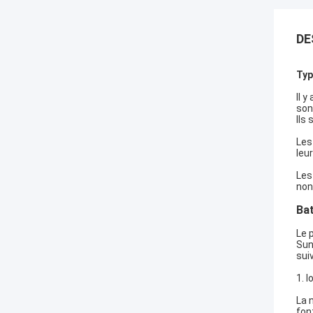
DE
Typ
Il 
son
Ils 
Les
leu
Les
non
Bat
Le 
Sun
sui
1. 
La 
fon