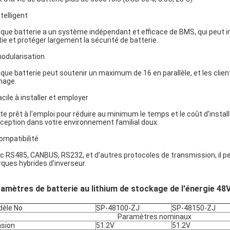
ntelligent
que batterie a un système indépendant et efficace de BMS, qui peut i
tie et protéger largement la sécurité de batterie.
modularisation
que batterie peut soutenir un maximum de 16 en parallèle, et les clien
age.
acile à installer et employer
te prêt à l'emploi pour réduire au minimum le temps et le coût d'inst
ception dans votre environnement familial doux.
compatibilité
c RS485, CANBUS, RS232, et d'autres protocoles de transmission, il pe
ques hybrides d'inverseur.
amètres de batterie au lithium de stockage de l'énergie 48
èle No
SP-48100-ZJ
SP-48150-ZJ
Paramètres nominaux
sion
51.2V
51.2V