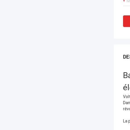
DE
B
él
Vol
Dan
rév
La 