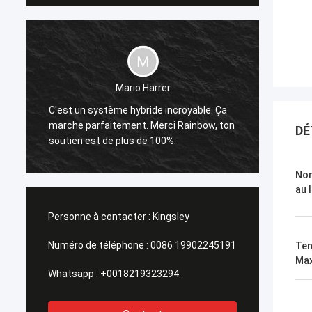
Mario Harrer
Sunpok
C'est un système hybride incroyable. Ça
,
market
marche parfaitement. Merci Rainbow, ton
DÉ
poli, e
soutien est de plus de 100%.
assist
Nor
au 
Personne à contacter :
Kingsley
Numéro de téléphone :
0086 19902245191
Ten
Max
Whatsapp :
+0018219323294