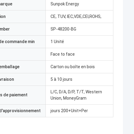
marque
Sunpok Energy
ion
CE, TUV, IEC,VDE,CEI,ROHS,
umber
SP-48200-BG
 de commande min
1 Unité
Face to face
'emballage
Carton ou boîte en bois
ivraison
5 à 10 jours
L/C, D/A, D/P, T/T, Western
s de paiement
Union, MoneyGram
 d'approvisionnement
jours 200+Unit+Per