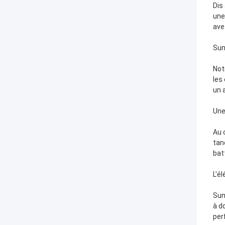
Dis
une
ave
Sun
Not
les
un a
Une
Au 
tan
bat
L'é
Sun
à d
per