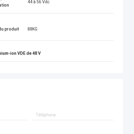
44 à 56 Vdc
ation
du produit
88KG
thium-ion VDE de 48 V