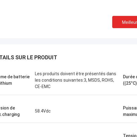
Meilleur
Stanley Ukaoha est mort.
Je suis Dain 
 est le meilleur spécialiste du
ing que j'ai jamais rencontré, très
très utile et de soutien
TAILS SUR LE PRODUIT
t toujours prêt à fournir une
pour tous les produits 
ance à tout moment.
Les produits doivent être présentés dans
me de batterie
Durée 
les conditions suivantes:3, MSDS, ROHS,
lithium
((25°C)
CE-EMC
sion de
Puissa
58.4Vdc
.charging
maxim
Tensio