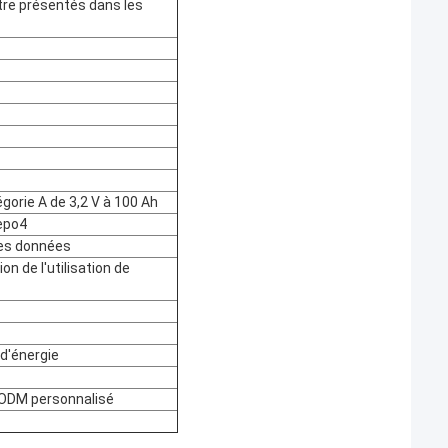
tre présentés dans les
égorie A de 3,2 V à 100 Ah
fepo4
es données
on de l'utilisation de
d'énergie
 ODM personnalisé