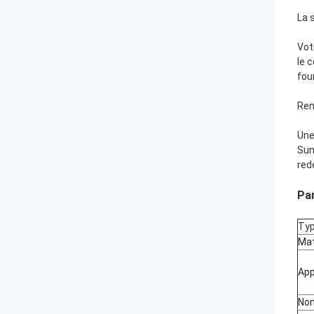
La 
Vot
le 
fou
Ren
Une
Sun
red
Par
Typ
Mat
App
No