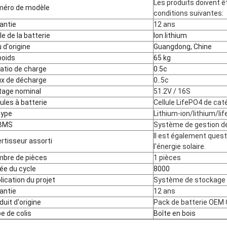
Les produits doivent ê
éro de modèle
conditions suivantes:
antie
12 ans
lle de la batterie
Ion lithium
u d'origine
Guangdong, Chine
poids
65 kg
ratio de charge
0.5c
x de décharge
0..5c
tage nominal
51.2V / 16S
lules à batterie
Cellule LifePO4 de cat
type
Lithium-ion/lithium/li
 BMS
Système de gestion d
Il est également questi
ertisseur assorti
l'énergie solaire.
bre de pièces
1 pièces
ée du cycle
8000
lication du projet
Système de stockage 
antie
12 ans
duit d'origine
Pack de batterie OEM
e de colis
Boîte en bois