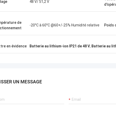
tage
48 V/ 51,2 V
d'opér
pérature de
-20°C à 60°C @60+/-25% Humidité relative
Poids 
ctionnement
tre en évidence
Batterie au lithium-ion IP21 de 48 V
,
Batterie au li
ISSER UN MESSAGE