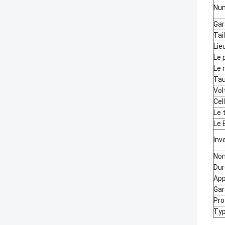
Num
Gar
Tai
Lie
Le 
Le 
Tau
Vol
Cel
Le 
Le
Inv
Nom
Dur
App
Gar
Pro
Typ