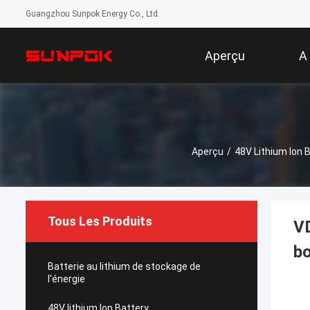
Guangzhou Sunpok Energy Co., Ltd.
Aperçu
A
Aperçu
/
48V Lithium Ion 
Tous Les Produits
VD
bo
Batterie au lithium de stockage de
l'énergie
48V lithium Ion Battery