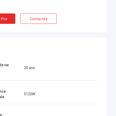
 Prix
Contactez
Thomas.
James Lambright est décédé.
. mon premier choix
Top service, première compagnie!
connexes
de vie
20 ans
nce
5120W
ale
n