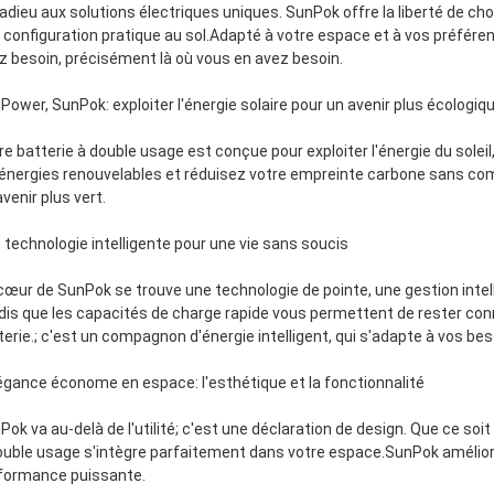
 adieu aux solutions électriques uniques. SunPok offre la liberté de ch
 configuration pratique au sol.Adapté à votre espace et à vos préfér
z besoin, précisément là où vous en avez besoin.
Power, SunPok: exploiter l'énergie solaire pour un avenir plus écologiq
re batterie à double usage est conçue pour exploiter l'énergie du solei
 énergies renouvelables et réduisez votre empreinte carbone sans com
venir plus vert.
 technologie intelligente pour une vie sans soucis
cœur de SunPok se trouve une technologie de pointe, une gestion inte
dis que les capacités de charge rapide vous permettent de rester co
terie.; c'est un compagnon d'énergie intelligent, qui s'adapte à vos bes
légance économe en espace: l'esthétique et la fonctionnalité
Pok va au-delà de l'utilité; c'est une déclaration de design. Que ce so
ouble usage s'intègre parfaitement dans votre espace.SunPok amélior
formance puissante.